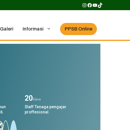
PPSB Online
Galeri
Informasi
20
Guru
ahun
Staff Tenaga pengajar
6.
proffesional.