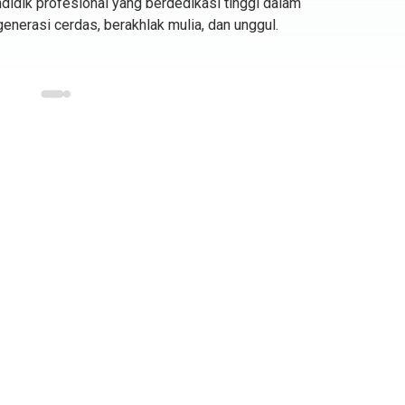
didik profesional yang berdedikasi tinggi dalam
lo
Fatimah
nerasi cerdas, berakhlak mulia, dan unggul.
Muhammad
Sochib, S.Pd,.
Yusuf, S.Pd.I
Gr.
Guru Fiqih
Guru Bahasa Inggris