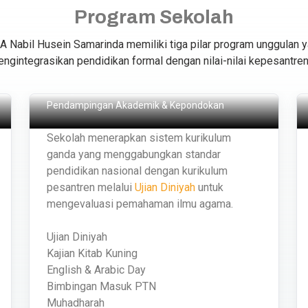
Program Sekolah
 Nabil Husein Samarinda memiliki tiga pilar program unggulan 
ngintegrasikan pendidikan formal dengan nilai-nilai kepesantre
Akademik &
Kepondokan
Pendampingan Akademik & Kepondokan
Sekolah menerapkan sistem kurikulum
ganda yang menggabungkan standar
pendidikan nasional dengan kurikulum
pesantren melalui
Ujian Diniyah
untuk
mengevaluasi pemahaman ilmu agama.
Ujian Diniyah
Kajian Kitab Kuning
English & Arabic Day
Bimbingan Masuk PTN
Muhadharah