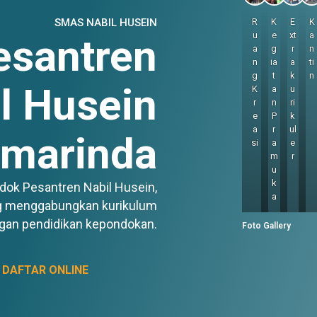
SMAS NABIL HUSEIN
R
K
E
K
u
e
xt
a
esantren
a
g
r
n
n
ia
a
ti
g
t
k
n
l Husein
K
a
u
r
n
ri
e
P
k
a
r
ul
marinda
si
a
e
m
r
u
k
dok Pesantren Nabil Husein,
a
ng menggabungkan kurikulum
gan pendidikan kepondokan.
Foto Gallery
DAFTAR ONLINE