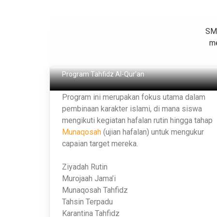
SMA
me
Tahfidz Al-Qur’an
Program Tahfidz Al-Qur’an
Program ini merupakan fokus utama dalam
pembinaan karakter islami, di mana siswa
mengikuti kegiatan hafalan rutin hingga tahap
Munaqosah
(ujian hafalan) untuk mengukur
capaian target mereka.
Ziyadah Rutin
Murojaah Jama’i
Munaqosah Tahfidz
Tahsin Terpadu
Karantina Tahfidz