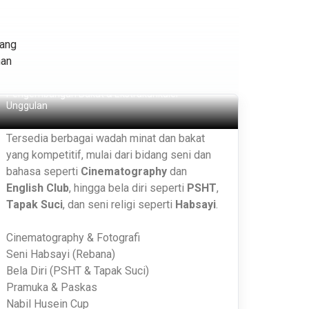
yang
nan
Bakat & Ekstrakurikuler
Pengembangan Bakat & Ekstrakurikuler
Unggulan
Tersedia berbagai wadah minat dan bakat
yang kompetitif, mulai dari bidang seni dan
bahasa seperti
Cinematography
dan
English Club
, hingga bela diri seperti
PSHT
,
Tapak Suci
, dan seni religi seperti
Habsayi
.
Cinematography & Fotografi
Seni Habsayi (Rebana)
Bela Diri (PSHT & Tapak Suci)
Pramuka & Paskas
Nabil Husein Cup