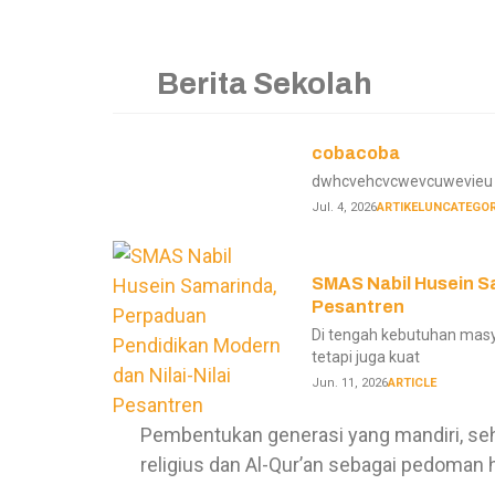
Berita Sekolah
cobacoba
dwhcvehcvcwevcuwevieu 
Jul. 4, 2026
ARTIKEL
UNCATEGOR
SMAS Nabil Husein Sa
Pesantren
Di tengah kebutuhan masy
tetapi juga kuat
Jun. 11, 2026
ARTICLE
Pembentukan generasi yang mandiri, seh
religius dan Al-Qur’an sebagai pedoman 