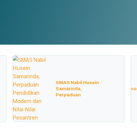
SMAS Nabil Husein
Samarinda,
co
Perpaduan
Pendidikan Modern
dan Nilai-Nilai
Pesantren