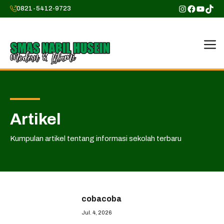
Skip
Instagram
Faceboo
YouTu
TikT
0821-5412-9723
to
content
M
Artikel
Kumpulan artikel tentang informasi sekolah terbaru
cobacoba
Jul. 4, 2026