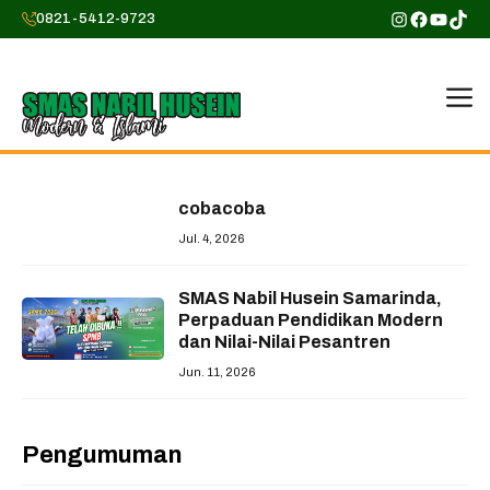
Skip
Instagram
Faceboo
YouTu
TikT
0821-5412-9723
to
content
M
cobacoba
Jul. 4, 2026
SMAS Nabil Husein Samarinda,
Perpaduan Pendidikan Modern
dan Nilai-Nilai Pesantren
Jun. 11, 2026
Pengumuman