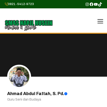
Skip
Instagram
Faceboo
YouTu
TikT
0821-5412-9723
to
content
M
Ahmad Abdul Fattah, S. Pd.
Guru Seni dan Budaya