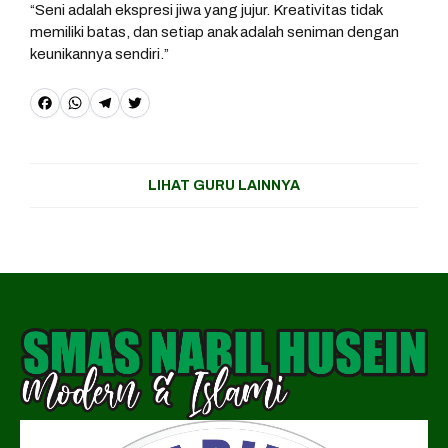
“Seni adalah ekspresi jiwa yang jujur. Kreativitas tidak
memiliki batas, dan setiap anak adalah seniman dengan
keunikannya sendiri.”
F
W
T
T
a
h
e
w
c
a
l
it
LIHAT GURU LAINNYA
e
t
e
t
b
s
g
e
o
A
r
r
o
p
a
k
p
m