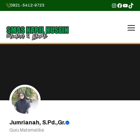
Skip
Instagram
Faceboo
YouTu
TikT
0821-5412-9723
to
content
M
Jumrianah, S.Pd.,Gr.
Guru Matematika