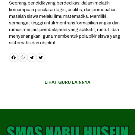
Seorang pendidik yang berdedikasi dalam melatih
kemampuan penalaran logis, analitis, dan pemecahan
masalah siswa melalui ilmu matematika. Memiliki
semangat tinggi untuk mentransformasikan angka dan
rumus menjadi pembelajaran yang aplikatif, runtut, dan
menyenangkan, guna membentuk pola pikir siswa yang
sistematis dan objektif.
F
W
T
T
a
h
e
w
c
a
l
it
LIHAT GURU LAINNYA
e
t
e
t
b
s
g
e
o
A
r
r
o
p
a
k
p
m