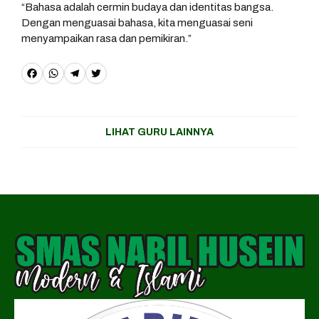
“Bahasa adalah cermin budaya dan identitas bangsa.
Dengan menguasai bahasa, kita menguasai seni
menyampaikan rasa dan pemikiran.”
F
W
T
T
a
h
e
w
c
a
l
it
LIHAT GURU LAINNYA
e
t
e
t
b
s
g
e
o
A
r
r
o
p
a
k
p
m