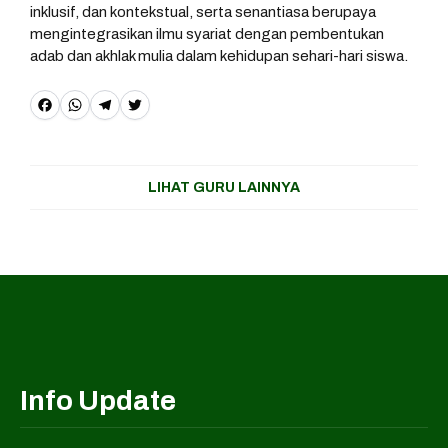
inklusif, dan kontekstual, serta senantiasa berupaya
mengintegrasikan ilmu syariat dengan pembentukan
adab dan akhlak mulia dalam kehidupan sehari-hari siswa.
F
W
T
T
a
h
e
w
c
a
l
it
LIHAT GURU LAINNYA
e
t
e
t
b
s
g
e
o
A
r
r
o
p
a
k
p
m
Info Update