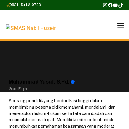
Skip
Instagram
Faceboo
YouTu
TikT
0821-5412-9723
to
content
M
Muhammad Yusuf, S.Pd.I
Guru Fiqih
Seorang pendidik yang berdedikasi tinggi dalam
membimbing peserta didik memahami, mendalami, dan
menerapkan hukum-hukum serta tata cara ibadah dan
muamalah secara tepat. Memiliki komitmen kuat untuk
menumbuhkan pemahaman keagamaan yang moderat,