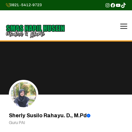
Skip
Instagram
Faceboo
YouTu
TikT
0821-5412-9723
to
content
M
Sherly Susilo Rahayu. D., M.Pd
Guru PAI