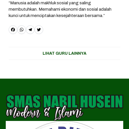
“Manusia adalah makhluk sosial yang saling
membutuhkan. Memahami ekonomi dan sosial adalah
kunci untuk menciptakan kesejahteraan bersama.”
F
W
T
T
a
h
e
w
c
a
l
it
LIHAT GURU LAINNYA
e
t
e
t
b
s
g
e
o
A
r
r
o
p
a
k
p
m