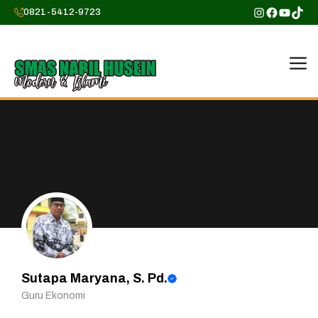
Skip
Instagram
Faceboo
YouTu
TikT
0821-5412-9723
to
content
M
Sutapa Maryana, S. Pd.
Guru Ekonomi