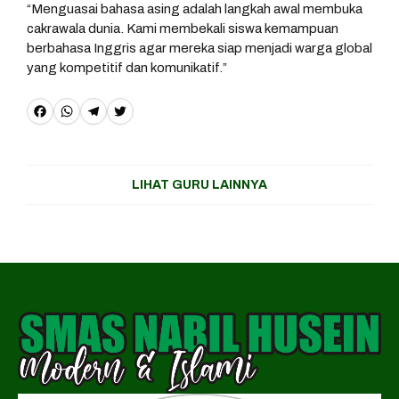
“Menguasai bahasa asing adalah langkah awal membuka
cakrawala dunia. Kami membekali siswa kemampuan
berbahasa Inggris agar mereka siap menjadi warga global
yang kompetitif dan komunikatif.”
F
W
T
T
a
h
e
w
c
a
l
it
LIHAT GURU LAINNYA
e
t
e
t
b
s
g
e
o
A
r
r
o
p
a
k
p
m