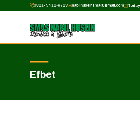
Skip
0821-5412-9723
nabilhuseinsma@gmail.com
Today 
to
content
Efbet