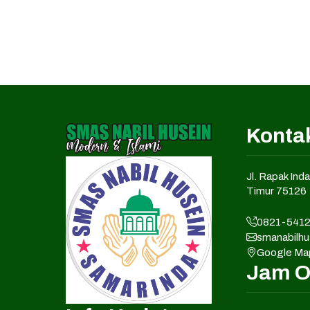
Kontak
Jl. Rapak Ind
Timur 75126
0821-5412
smanabilh
Google Ma
Jam O